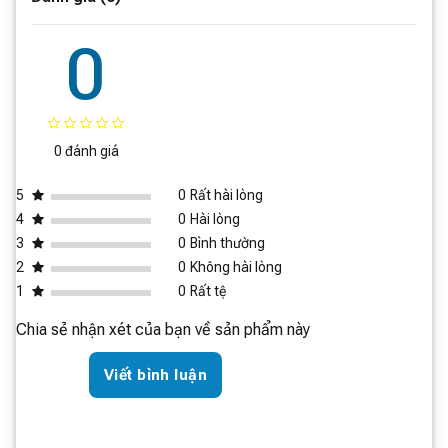
925mm * 680mm *
Kích thước đóng gói
2030mm
0
Điều khiển thông minh qua ứng
Hỗ trợ
dụng Mi Home
Điều khiển bằng giọng nói
Hỗ trợ
XiaoAI
0 đánh giá
5
0
Rất hài lòng
4
0
Hài lòng
3
0
Bình thường
2
0
Không hài lòng
1
0
Rất tệ
Chia sẻ nhận xét của bạn về sản phẩm này
Viết bình luận