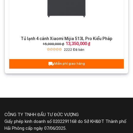
Tủ lạnh 4 cánh Xiaomi Mijia 513L Pro Kiểu Pháp
13,350,000 ₫
15,000,000 ₫
2222
Đã bán
Miễn phí giao hàng
CÔNG TY TNHH ĐẦU TƯ ĐỨC VƯỢNG
Giấy phép kinh doanh số 0202291168 do Sở KH&ĐT Thành phố
Hải Phòng cấp ngày 07/06/2025.