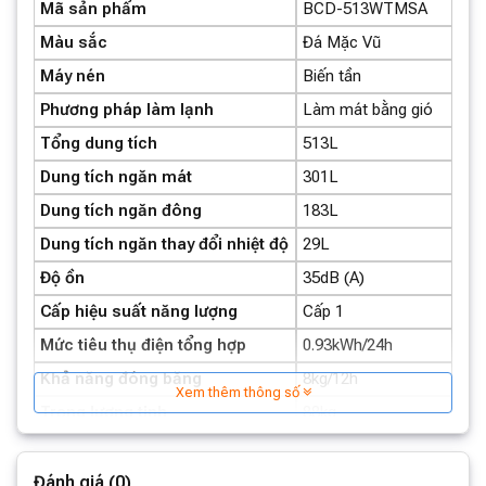
Mã sản phẩm
BCD-513WTMSA
Màu sắc
Đá Mặc Vũ
Máy nén
Biến tần
Phương pháp làm lạnh
Làm mát bằng gió
Tổng dung tích
513L
Dung tích ngăn mát
301L
Dung tích ngăn đông
183L
Dung tích ngăn thay đổi nhiệt độ
29L
Độ ồn
35dB (A)
Cấp hiệu suất năng lượng
Cấp 1
Mức tiêu thụ điện tổng hợp
0.93kWh/24h
Khả năng đóng băng
8kg/12h
Xem thêm thông số
Trọng lượng tịnh
88kg
852mm * 600mm *
Kích thước bên ngoài
1912mm
Đánh giá (0)