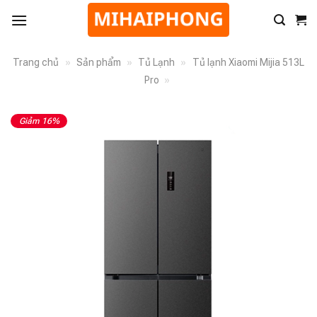
Trang chủ
»
Sản phẩm
»
Tủ Lạnh
»
Tủ lạnh Xiaomi Mijia 513L
Pro
»
Giảm 16%