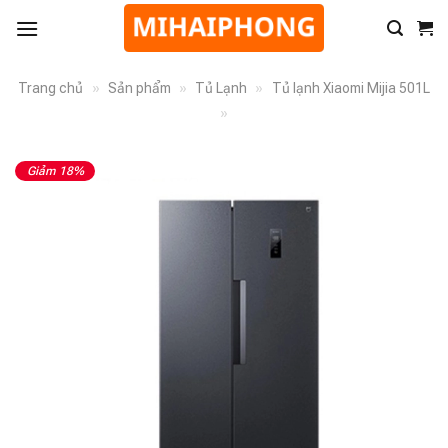
Trang chủ
»
Sản phẩm
»
Tủ Lạnh
»
Tủ lạnh Xiaomi Mijia 501L
»
Giảm 18%