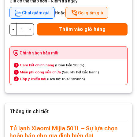
Giá có thể thấp hơn - Kiểm tra ngay
Chat giảm giá
Hoặc
Gọi giảm giá
Thêm vào giỏ hàng
Chính sách hậu mãi
Cam kết chính hãng
(Hoàn tiền 200%)
1
Miễn phí công sửa chữa
(Sau khi hết bảo hành)
2
Góp ý khiếu nại
(Liên hệ: 0948869866)
3
Thông tin chi tiết
Tủ lạnh Xiaomi Mijia 501L – Sự lựa chọn
hoàn hảo cho gia đình hiện đại