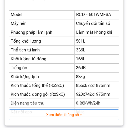
Những tính năng nổi bật của Tủ lạnh
Xiaomi Mijia 501L
Model
BCD - 501WMFSA
Thiết kế hiện đại, tối ưu không gian:
Với kiểu dáng
Máy nén
Chuyển đổi tần số
sang trọng và chiều rộng siêu mỏng 65cm, tủ lạnh
Phương pháp làm lạnh
Làm mát không khí
Xiaomi Mijia 501L dễ dàng phù hợp với mọi không gian
Tổng khối lượng
501L
bếp, kể cả những khu vực nhỏ hẹp. Chất liệu đá phiến
kim loại lông vũ màu đen tạo điểm nhấn tinh tế, nâng
Thể tích tủ lạnh
336L
tầm thẩm mỹ cho ngôi nhà của bạn.
Khối lượng tủ đông
165L
Tiếng ồn
36dB
Khối lượng tịnh
88kg
Kích thước tổng thể (RxSxC)
855x672x1875mm
Kích thước đóng gói (RxSxC)
920x742x1975mm
Điện năng tiêu thụ
0,88kWh/24h
Kết nối app
Mijia
Xem thêm thông số