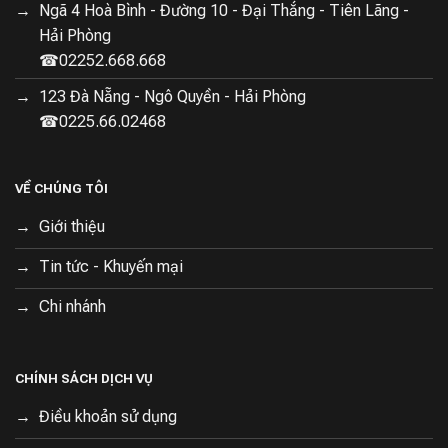
Ngã 4 Hoà Bình - Đường 10 - Đại Thắng - Tiên Lãng -
Hải Phòng
☎02252.668.668
123 Đà Nẵng - Ngô Quyền - Hải Phòng
☎0225.66.02468
VỀ CHÚNG TÔI
Giới thiệu
Hoạt động êm ái:
Với độ ồn chỉ 36dB, tủ lạnh vận hành
Tin tức - Khuyến mại
nhẹ nhàng, không làm ảnh hưởng đến giấc ngủ hay
không gian yên tĩnh của gia đình.
Chi nhánh
Đông lạnh siêu tốc:
Khả năng cấp đông 24 pound thịt
trong một ngày cùng công suất đông lạnh lên đến
CHÍNH SÁCH DỊCH VỤ
6kg/12h.
Điều khoản sử dụng
Tủ lạnh Xiaomi Mijia 501L – Điểm nhấn cho