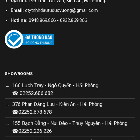
Địa chỉ:
199 Trần Tất Văn, Kiến An, Hải Phòng.
Email:
ctytnhhdautuducvuong@gmail.com
Hotline:
0948.869.866 - 0932.869.866
SHOWROOMS
166 Lạch Tray - Ngô Quyền - Hải Phòng
Công nghệ chuyển đổi tần số kép tiết kiệm
☎ 02252.686.682
năng lượng
376 Phan Đăng Lưu - Kiến An - Hải Phòng
☎02252.678.678
Công nghệ chuyển đổi tần số kép giúp tủ lạnh hoạt
động ổn định, giảm thiểu tiếng ồn và tiết kiệm điện
155 Bạch Đằng - Núi Đèo - Thủy Nguyên - Hải Phòng
năng tiêu thụ. Điều này không chỉ tốt cho môi trường mà
☎02252.226.226
còn giúp bạn tiết kiệm chi phí sinh hoạt hàng tháng.