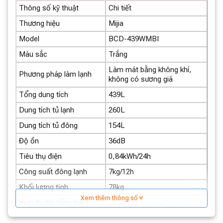
Thông số kỹ thuật
Chi tiết
Thương hiệu
Mijia
Model
BCD-439WMBI
Màu sắc
Trắng
Làm mát bằng không khí,
Phương pháp làm lạnh
không có sương giá
Tổng dung tích
439L
Dung tích tủ lạnh
260L
Dung tích tủ đông
154L
Độ ồn
36dB
Tiêu thụ điện
0,84kWh/24h
Công suất đông lạnh
7kg/12h
Khối lượng tịnh
78kg
Xem thêm thông số
Khử khuẩn bằng công nghệ Ion bạc tiên
Kích thước tổng thể
752 x 600 x 1912 mm
(Rộng x Sâu x Cao)
tiến