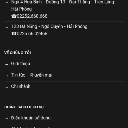
Ngã 4 Hoà Bình - Đường 10 - Đại Thắng - Tiên Lãng -
Hải Phòng
☎02252.668.668
123 Đà Nẵng - Ngô Quyền - Hải Phòng
☎0225.66.02468
VỀ CHÚNG TÔI
Giới thiệu
Tin tức - Khuyến mại
Chi nhánh
Dung tích lớn với ngăn chứa đa dạng
CHÍNH SÁCH DỊCH VỤ
Với dung tích 439 lít, tủ lạnh Xiaomi MIJIA 439L cung
Điều khoản sử dụng
cấp không gian lưu trữ rộng rãi cho mọi loại thực phẩm,