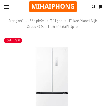
Trang chủ
»
Sản phẩm
»
Tủ Lạnh
»
Tủ lạnh Xiaomi Mijia
Cross 439L – Thiết kế kiểu Pháp
»
Giảm 28%