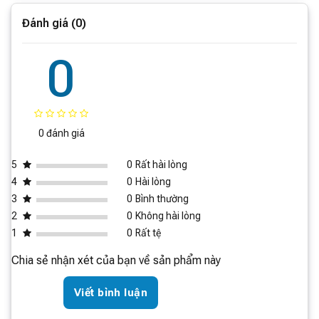
Kích thước đóng gói
825 x 680 x 2030 mm
Công nghệ khử khuẩn bằng ion bạc được tích hợp trong
(Rộng x Sâu x Cao)
Đánh giá (0)
tủ lạnh Xiaomi MIJIA 439L giúp loại bỏ vi khuẩn, nấm
Điều khiển qua ứng dụng
Có
mốc và các mùi hôi khó chịu, đảm bảo thực phẩm luôn
0
tươi ngon và an toàn cho sức khỏe.
0 đánh giá
5
0
Rất hài lòng
4
0
Hài lòng
3
0
Bình thường
2
0
Không hài lòng
1
0
Rất tệ
Chia sẻ nhận xét của bạn về sản phẩm này
Viết bình luận