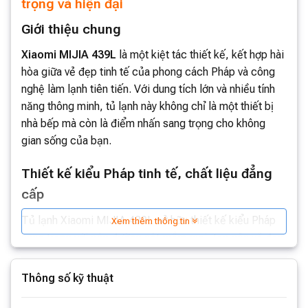
trọng và hiện đại
Giới thiệu chung
Xiaomi MIJIA 439L
là một kiệt tác thiết kế, kết hợp hài
hòa giữa vẻ đẹp tinh tế của phong cách Pháp và công
nghệ làm lạnh tiên tiến. Với dung tích lớn và nhiều tính
năng thông minh, tủ lạnh này không chỉ là một thiết bị
nhà bếp mà còn là điểm nhấn sang trọng cho không
gian sống của bạn.
Thiết kế kiểu Pháp tinh tế, chất liệu đẳng
cấp
Tủ lạnh Xiaomi MIJIA 439L sở hữu thiết kế kiểu Pháp
Xem thêm thông tin
sang trọng với các đường nét mềm mại, tạo nên vẻ đẹp
tinh tế và hiện đại. Chất liệu cao cấp sử dụng trong sản
xuất tủ lạnh không chỉ đảm bảo độ bền mà còn dễ dàng
Thông số kỹ thuật
vệ sinh và làm sạch.