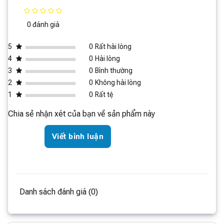
0 đánh giá
5
0
Rất hài lòng
4
0
Hài lòng
3
0
Bình thường
2
0
Không hài lòng
1
0
Rất tệ
Chia sẻ nhận xét của bạn về sản phẩm này
Viết bình luận
Hoạt động êm ái, tiết kiệm điện
Công nghệ inverter:
Nhờ công nghệ inverter, tủ lạnh
Danh sách đánh giá (0)
hoạt động êm ái, ổn định và tiết kiệm điện năng đáng kể
so với các dòng tủ lạnh thông thường.