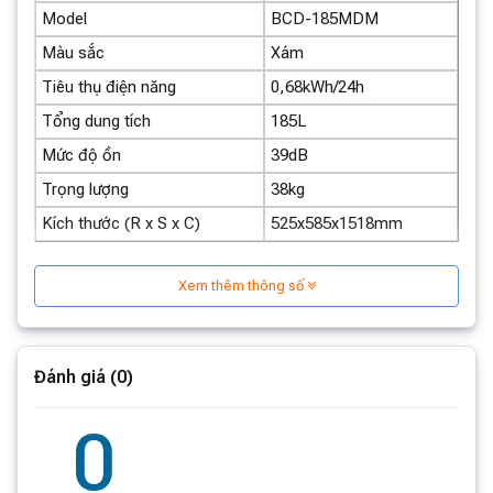
Model
BCD-185MDM
Màu sắc
Xám
Tiêu thụ điện năng
0,68kWh/24h
Tổng dung tích
185L
Thiết kế tối giản, sang trọng
Mức độ ồn
39dB
Vẻ ngoài tinh tế:
Tủ lạnh Xiaomi 185L sở hữu thiết kế
Trọng lượng
38kg
hiện đại, các đường nét vuông vắn tạo nên vẻ ngoài
Kích thước (R x S x C)
525x585x1518mm
sang trọng và tinh tế.
Chất liệu cao cấp:
Bề mặt tủ được làm từ chất liệu
Xem thêm thông số
cao cấp, dễ dàng vệ sinh và chống bám bẩn.
Tay cầm ẩn:
Thiết kế tay cầm ẩn giúp tăng tính thẩm
mỹ và tạo cảm giác liền mạch cho tủ lạnh.
Đánh giá (0)
0