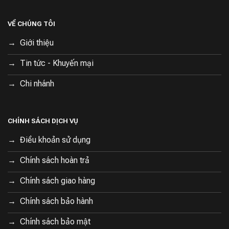
Dung tích 185L, đáp ứng nhu cầu của gia
đình nhỏ
VỀ CHÚNG TÔI
Ngăn chứa linh hoạt:
Tủ lạnh được chia thành nhiều
Giới thiệu
ngăn chứa khác nhau, giúp bạn dễ dàng phân loại và
Tin tức - Khuyến mại
bảo quản thực phẩm.
Kệ kính chịu lực:
Các kệ kính chịu lực có thể điều
Chi nhánh
chỉnh độ cao, giúp bạn tận dụng tối đa không gian bên
trong tủ.
CHÍNH SÁCH DỊCH VỤ
Điều khoản sử dụng
Chính sách hoàn trả
Chính sách giao hàng
Chính sách bảo hành
Chính sách bảo mật