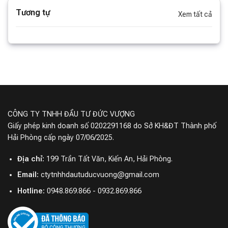
Tự động điều chỉnh nhiệt độ:
Tủ lạnh có khả năng tự
Tương tự
Xem tất cả
động điều chỉnh nhiệt độ dựa trên nhiệt độ môi trường
bên ngoài, giúp duy trì nhiệt độ bên trong ổn định.
CÔNG TY TNHH ĐẦU TƯ ĐỨC VƯỢNG
Giấy phép kinh doanh số 0202291168 do Sở KH&ĐT Thành phố
Hải Phòng cấp ngày 07/06/2025.
Địa chỉ:
199 Trần Tất Văn, Kiến An, Hải Phòng.
Email:
ctytnhhdautuducvuong@gmail.com
Hotline:
0948.869.866 - 0932.869.866