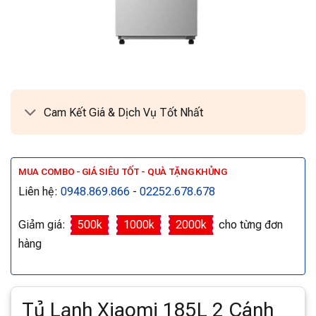
Cam Kết Giá & Dịch Vụ Tốt Nhất
MUA COMBO - GIÁ SIÊU TỐT - QUÀ TẶNG KHỦNG
Liên hệ:
0948.869.866
-
02252.678.678
Giảm giá:
500k
1000k
2000k
cho từng đơn
hàng
Tủ Lạnh Xiaomi 185L 2 Cánh