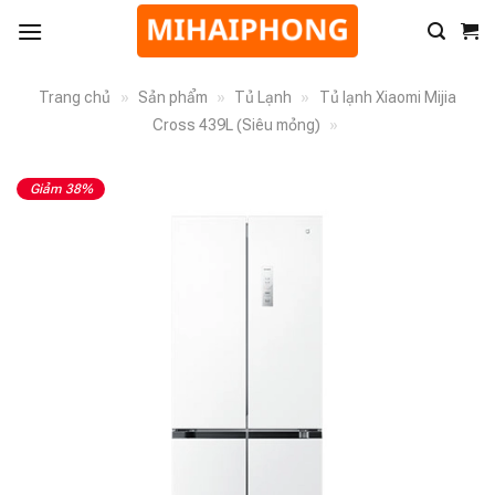
Trang chủ
»
Sản phẩm
»
Tủ Lạnh
»
Tủ lạnh Xiaomi Mijia
Cross 439L (Siêu mỏng)
»
Giảm 38%