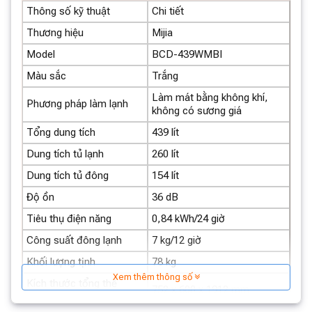
Thông số kỹ thuật
Chi tiết
Thương hiệu
Mijia
Model
BCD-439WMBI
Màu sắc
Trắng
Làm mát bằng không khí,
Phương pháp làm lạnh
không có sương giá
Tổng dung tích
439 lít
Dung tích tủ lạnh
260 lít
Dung tích tủ đông
154 lít
Độ ồn
36 dB
Tiêu thụ điện năng
0,84 kWh/24 giờ
Dung tích
Công suất đông lạnh
7 kg/12 giờ
Tủ có tổng dung tích là 439L có 18 ngăn đáp ứng đủ
Khối lượng tịnh
78 kg
nhu cầu sử dụng, 3 vùng bảo quản chính gồm ngăn làm
Xem thêm thông số
Kích thước tổng thể
mát, ngăn đông và ngăn bảo quản rau củ tươi sống.
752 x 600 x 1912 mm
(Rộng x Sâu x Cao)