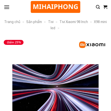
Trang chủ
»
Sản phẩm
»
Tivi
»
Tivi Xiaomi 98 Inch
»
X98 mini
led
»
Giảm 25%