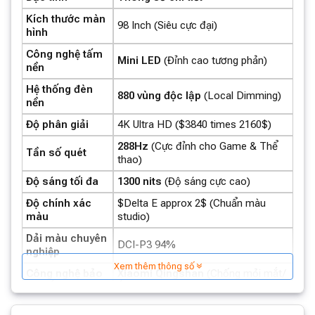
Kích thước màn
98 Inch (Siêu cực đại)
hình
Công nghệ tấm
Mini LED
(Đỉnh cao tương phản)
nền
Hệ thống đèn
880 vùng độc lập
(Local Dimming)
nền
Độ phân giải
4K Ultra HD ($3840 times 2160$)
288Hz
(Cực đỉnh cho Game & Thể
Tần số quét
thao)
Độ sáng tối đa
1300 nits
(Độ sáng cực cao)
Độ chính xác
$Delta E approx 2$ (Chuẩn màu
màu
studio)
Dải màu chuyên
DCI-P3 94%
nghiệp
Xem thêm thông số
Công nghệ bảo
Xiaomi Qingshan
(Chống mỏi mắt/
vệ mắt
Ánh sáng xanh)