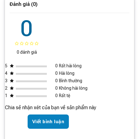
Bộ vi xử lý
Đánh giá (0)
Lõi tứ Cortex A73
(Hiệu năng cao)
(CPU)
Đồ họa (GPU)
Mali-G52 (2EE) MC1
0
Bộ nhớ RAM
4GB
Bộ nhớ trong
64GB
(ROM)
0 đánh giá
Xiaomi Surge OS 3
(Hệ sinh thái
Hệ điều hành
thông minh mới)
5
0
Rất hài lòng
4
0
Hài lòng
3
0
Bình thường
2
0
Không hài lòng
1
0
Rất tệ
Chia sẻ nhận xét của bạn về sản phẩm này
Viết bình luận