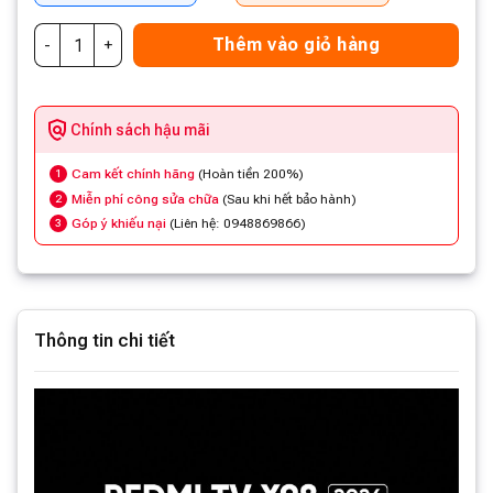
Thêm vào giỏ hàng
Chính sách hậu mãi
Cam kết chính hãng
(Hoàn tiền 200%)
1
Miễn phí công sửa chữa
(Sau khi hết bảo hành)
2
Góp ý khiếu nại
(Liên hệ: 0948869866)
3
Thông tin chi tiết