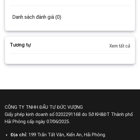
Danh sách đánh giá (0)
Tương tự
Xem tất cả
CÔNG TY TNHH ĐẦU TƯ ĐỨC VƯỢNG
Giấy phép kinh doanh số 0202291168 do Sở KH&ĐT Thành phố
Hải Phòng cấp ngày 07/06/2025.
Địa chỉ:
199 Trần Tất Văn, Kiến An, Hải Phòng.