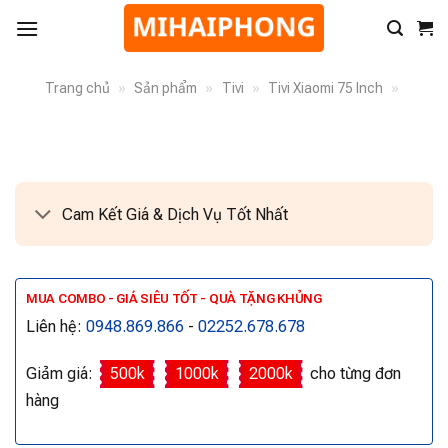
Trang chủ
»
Sản phẩm
»
Tivi
»
Tivi Xiaomi 75 Inch
»
Cam Kết Giá & Dịch Vụ Tốt Nhất
MUA COMBO - GIÁ SIÊU TỐT - QUÀ TẶNG KHỦNG
Liên hệ:
0948.869.866
-
02252.678.678
Giảm giá:
500k
1000k
2000k
cho từng đơn
hàng