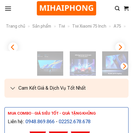
Trang chủ
»
Sản phẩm
»
Tivi
»
Tivi Xiaomi 75 Inch
»
A75
»
Cam Kết Giá & Dịch Vụ Tốt Nhất
MUA COMBO - GIÁ SIÊU TỐT - QUÀ TẶNG KHỦNG
Liên hệ:
0948.869.866
-
02252.678.678