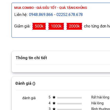
MUA COMBO - GIÁ SIÊU TỐT - QUÀ TẶNG KHỦNG
Liên hệ:
0948.869.866
-
02252.678.678
Giảm giá:
500k
1000k
2000k
cho từng đơn h
Thông tin chi tiết
Xem thê
Đánh giá ()
5
Rất hài lòng
đánh giá
4
Hài lòng
3
Bình thường