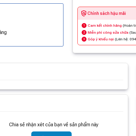
Chính sách hậu mãi
Cam kết chính hãng
(Hoàn t
1
àng
Miễn phí công sửa chữa
(Sau
2
Góp ý khiếu nại
(Liên hệ: 09
3
m thông tin
Chia sẻ nhận xét của bạn về sản phẩm này