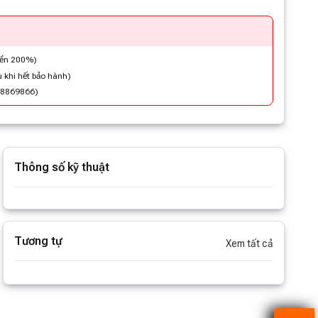
iền 200%)
 khi hết bảo hành)
48869866)
Thông số kỹ thuật
Xem thêm thông số
Tương tự
Xem tất cả