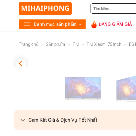
Tìm
kiếm:
Danh mục sản phẩm
ĐANG GIẢM GIÁ
Trang chủ
»
Sản phẩm
»
Tivi
»
Tivi Xiaomi 75 Inch
»
ES 
Cam Kết Giá & Dịch Vụ Tốt Nhất