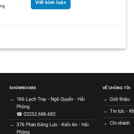
Viết bình luận
òng
SHOWROOMS
VỀ CHÚNG TÔI
166 Lạch Tray - Ngô Quyền - Hải
Giới thiệu
Phòng
Tin tức - K
☎ 02252.686.682
Chi nhánh
376 Phan Đăng Lưu - Kiến An - Hải
Phòng