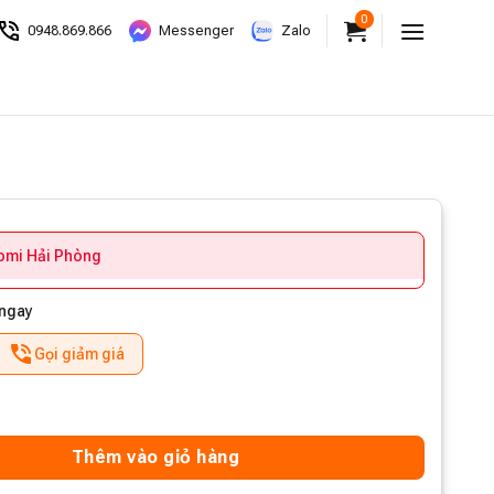
0
0948.869.866
Messenger
Zalo
aomi Hải Phòng
 ngay
Gọi giảm giá
Thêm vào giỏ hàng