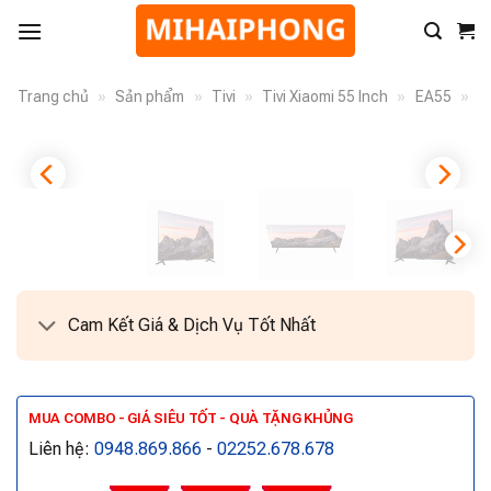
Trang chủ
»
Sản phẩm
»
Tivi
»
Tivi Xiaomi 55 Inch
»
EA55
»
Cam Kết Giá & Dịch Vụ Tốt Nhất
MUA COMBO - GIÁ SIÊU TỐT - QUÀ TẶNG KHỦNG
Liên hệ:
0948.869.866
-
02252.678.678