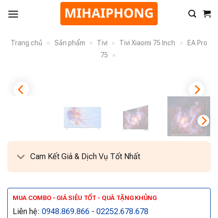
Trang chủ
»
Sản phẩm
»
Tivi
»
Tivi Xiaomi 75 Inch
»
EA Pro
75
»
Cam Kết Giá & Dịch Vụ Tốt Nhất
MUA COMBO - GIÁ SIÊU TỐT - QUÀ TẶNG KHỦNG
Liên hệ:
0948.869.866
-
02252.678.678