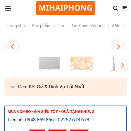
Trang chủ
»
Sản phẩm
»
Tivi
»
Tivi Xiaomi 65 Inch
»
A65
»
Cam Kết Giá & Dịch Vụ Tốt Nhất
MUA COMBO - GIÁ SIÊU TỐT - QUÀ TẶNG KHỦNG
Liên hệ:
0948.869.866
-
02252.678.678