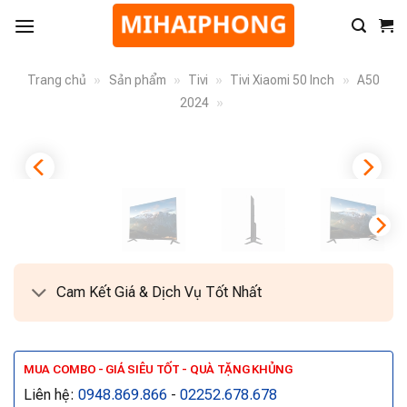
Trang chủ
»
Sản phẩm
»
Tivi
»
Tivi Xiaomi 50 Inch
»
A50
2024
»
Cam Kết Giá & Dịch Vụ Tốt Nhất
MUA COMBO - GIÁ SIÊU TỐT - QUÀ TẶNG KHỦNG
Liên hệ:
0948.869.866
-
02252.678.678