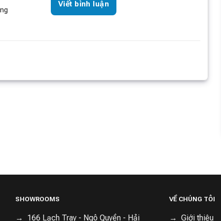
Viết bình luận
òng
SHOWROOMS
VỀ CHÚNG TÔI
166 Lạch Tray - Ngô Quyền - Hải
Giới thiệu