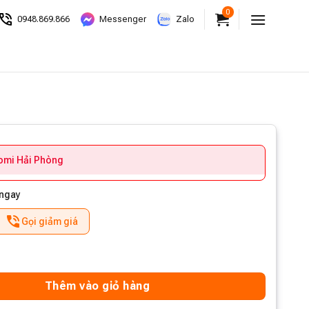
0
0948.869.866
Messenger
Zalo
aomi Hải Phòng
 ngay
Gọi giảm giá
Thêm vào giỏ hàng