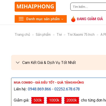
Tìm
G
kiếm:
Danh mục sản phẩm
ĐANG GIẢM GIÁ
Trang chủ
»
Sản phẩm
»
Tivi
»
Tivi Xiaomi 75 Inch
»
A P
Cam Kết Giá & Dịch Vụ Tốt Nhất
MUA COMBO - GIÁ SIÊU TỐT - QUÀ TẶNG KHỦNG
Liên hệ:
0948.869.866
-
02252.678.678
Giảm giá:
500k
1000k
2000k
cho từng đơn h