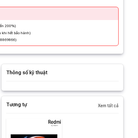
iền 200%)
 khi hết bảo hành)
48869866)
Thông số kỹ thuật
Xem thêm thông số
Tương tự
Xem tất cả