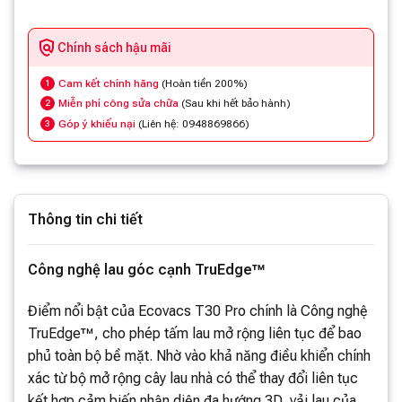
Chính sách hậu mãi
Cam kết chính hãng
(Hoàn tiền 200%)
1
Miễn phí công sửa chữa
(Sau khi hết bảo hành)
2
Góp ý khiếu nại
(Liên hệ: 0948869866)
3
Thông tin chi tiết
Công nghệ lau góc cạnh TruEdge™
Điểm nổi bật của Ecovacs T30 Pro chính là Công nghệ
TruEdge™, cho phép tấm lau mở rộng liên tục để bao
phủ toàn bộ bề mặt. Nhờ vào khả năng điều khiển chính
xác từ bộ mở rộng cây lau nhà có thể thay đổi liên tục
kết hợp cảm biến nhận diện đa hướng 3D, vải lau của