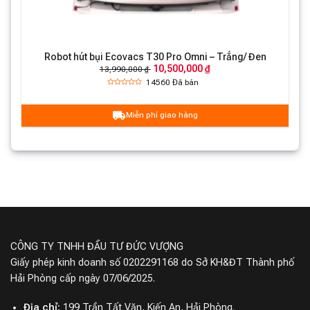
Gen
Robot hút bụi Ecovacs T30 Pro Omni – Trắng/ Đen
10,500,000 ₫
13,990,000 ₫
14560
Đã bán
Miễn phí giao hàng
CÔNG TY TNHH ĐẦU TƯ ĐỨC VƯỢNG
Giấy phép kinh doanh số 0202291168 do Sở KH&ĐT Thành phố
Hải Phòng cấp ngày 07/06/2025.
Địa chỉ:
199 Trần Tất Văn, Kiến An, Hải Phòng.