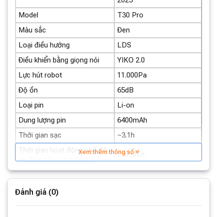
vào cổng hút. Công nghệ này giúp
máy hút bụi
giảm
Model
T30 Pro
thiểu tình trạng vướng tóc, mang đến cho người dùng tỷ
Màu sắc
Đen
lệ tóc rối thấp tới 0% và duy trì hiệu suất hút cao mà
vẫn đảm bảo vận hành an toàn và yên tĩnh.
Loại điều hướng
LDS
Điều khiển bằng giọng nói
YIKO 2.0
Lực hút robot
11.000Pa
Độ ồn
65dB
Loại pin
Li-on
Dung lượng pin
6400mAh
Thời gian sạc
~3.1h
Thời gian hoạt động chế độ
Xem thêm thông số
290 phút
im lặng sàn cứng (quét)
Thời gian hoạt động chế độ
220 phút
tiêu chuẩn sàn cứng (quét)
Đánh giá (0)
Thời gian hoạt động chế độ
tiêu chuẩn sàn cứng (quét &
200 phút
lau)