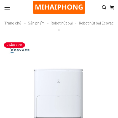
Trang chủ
»
Sản phẩm
»
Robot hút bụi
»
Robot hút bụi Ecovac
»
Giảm 19%