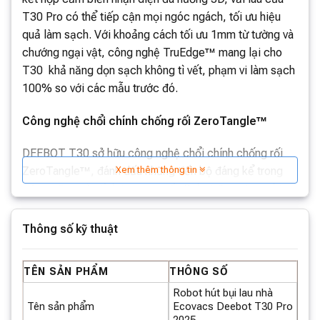
T30 Pro có thể tiếp cận mọi ngóc ngách, tối ưu hiệu
quả làm sạch. Với khoảng cách tối ưu 1mm từ tường và
chướng ngại vật, công nghệ TruEdge™ mang lại cho
T30 khả năng dọn sạch không tì vết, phạm vi làm sạch
100% so với các mẫu trước đó.
Công nghệ chổi chính chống rối ZeroTangle™
DEEBOT T30 sở hữu công nghệ chổi chính chống rối
Xem thêm thông tin
ZeroTangle™, đánh dấu những tiến bộ đáng kể trong
việc ngăn ngừa tình trạng cọ rối. Robot được trang bị
một bàn chải con lăn hình chữ V được thiết kế đặc biệt
với lông phẳng 21. Với cấu hình, T30 Pro có thể loại bỏ
Thông số kỹ thuật
lông khỏi bàn chải một cách hiệu quả.
TÊN SẢN PHẨM
THÔNG SỐ
Đặc biệt hơn, để nâng cao hơn nữa hiệu suất dọn dẹp,
Robot hút bụi lau nhà
T30 Pro còn được trang bị mảng răng lược kép tích
Tên sản phẩm
Ecovacs Deebot T30 Pro
hợp trong ngăn bàn chải con lăn sẽ chủ động quét tóc
2025