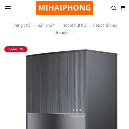
Trang chủ
»
Sản phẩm
»
Robot hút bụi
»
Robot hút bụi
Dreame
»
Giảm 7%