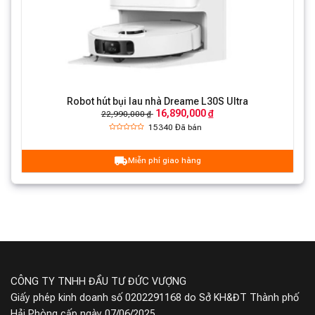
Robot hút bụi lau nhà Dreame L30S Ultra
16,890,000 ₫
22,990,000 ₫
15340
Đã bán
Miễn phí giao hàng
Công nghệ phát hiện bụi bẩn
CleanGenius™ hiện đại
Robot hút bụi lau nhà Dreame L20 Ultra được trang bị
các cảm biến quang học đặc biệt. Chúng có khả năng
xác định mức độ bẩn trên cây lau nhà để quay về dock
sạc giặt giẻ khi cần thiết. Nhờ đó mà cây lau nhà luôn
CÔNG TY TNHH ĐẦU TƯ ĐỨC VƯỢNG
được giữ cho sạch sẽ và hoạt động một cách hiệu quả,
Giấy phép kinh doanh số 0202291168 do Sở KH&ĐT Thành phố
bạn cũng không cần phải thay thế cây lau nhà thường
Hải Phòng cấp ngày 07/06/2025.