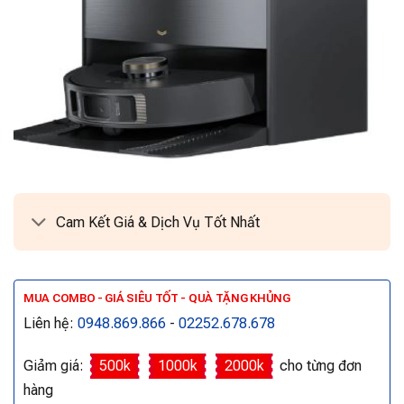
Cam Kết Giá & Dịch Vụ Tốt Nhất
MUA COMBO - GIÁ SIÊU TỐT - QUÀ TẶNG KHỦNG
Liên hệ:
0948.869.866
-
02252.678.678
Giảm giá:
500k
1000k
2000k
cho từng đơn
hàng