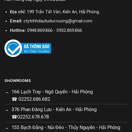
xuyên.
Địa chỉ:
199 Trần Tất Văn, Kiến An, Hải Phòng.
Bên cạnh đó, Dreame L20 Ultra cũng có khả năng xác
Email:
ctytnhhdautuducvuong@gmail.com
định mức độ bẩn trên sàn nhà, tự động lau lại những khu
Hotline:
0948.869.866 - 0932.869.866
vực có vết bẩn cứng đầu. Điều này đảm bảo rằng không
góc nào trên sàn nhà của bạn bị bỏ sót, giúp việc làm
sạch được tối ưu với robot hút bụi lau nhà Dreame L20
Ultra.
SHOWROOMS
166 Lạch Tray - Ngô Quyền - Hải Phòng
☎ 02252.686.682
376 Phan Đăng Lưu - Kiến An - Hải Phòng
☎02252.678.678
155 Bạch Đằng - Núi Đèo - Thủy Nguyên - Hải Phòng