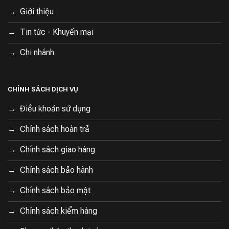
Chiếc quạt cũng cung cấp đầy đủ các trang bị an toàn
Giới thiệu
như bảo vệ quá nhiệt, vỏ chống cháy, khóa trẻ em, lưới
chắn gió, chống kẹp,…
Tin tức - Khuyến mại
Chi nhánh
CHÍNH SÁCH DỊCH VỤ
Điều khoản sử dụng
Chính sách hoàn trả
Chính sách giao hàng
Chính sách bảo hành
Chính sách bảo mật
Chính sách kiểm hàng