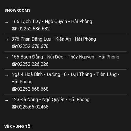
của quạt còn giúp mở rộng khoảng cách làm mát lên
SHOWROOMS
đến 10m, tạo không khí mát bao trùm khắp căn nhà.
166 Lạch Tray - Ngô Quyền - Hải Phòng
Động cơ DC inverter tiết kiệm điện và độ ồn
☎ 02252.686.682
thấp
376 Phan Đăng Lưu - Kiến An - Hải Phòng
☎02252.678.678
Quạt điều hòa nóng lạnh Xiaomi được sử dụng hệ thống
động cơ không chổi than biến tần (DC inverter), mang
155 Bạch Đằng - Núi Đèo - Thủy Nguyên - Hải Phòng
đến khả năng làm việc ổn định, độ bền cao hơn không
☎02252.226.226
cần bảo trì thường xuyên và đặt biệt là khả năng tiết
Ngã 4 Hoà Bình - Đường 10 - Đại Thắng - Tiên Lãng -
kiệm năng lượng vượt trội khi so với những loại động cơ
Hải Phòng
chổi than thông thường. Tiếng ồn của quạt cũng được
☎02252.668.668
hạn chế ở mức thấp nhất, với 38.4dB (A), đam bảo
không làm phiền đến người dùng, đặc biệt là vào ban
123 Đà Nẵng - Ngô Quyền - Hải Phòng
đêm.
☎0225.66.02468
VỀ CHÚNG TÔI