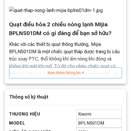
Quạt điều hòa 2 chiều nóng lạnh Mijia
BPLNS01DM có gì đáng để bạn sở hữu?
Khác với các thiết bị quạt thông thường, Mijia
BPLNS01DM là một chiếc quạt tháp được trang bị cấu
trúc xoay PTC, thổi không khí ấm nóng khi đóng và
không khí mát khi mở. Từ đó cho phép chiếc quạt có
Xem thêm thông tin
thể thực hiện cả 2 nhiệm vụ là sưởi ấm và làm mát, có
thể sử dụng trong cả mùa đông và mùa hè. Đặc biệt
quạt còn được trang bị động cơ DC inverter thế hệ mới,
êm ái và tiết kiệm năng lượng hơn, không gây ảnh
Thông số kỹ thuật
hưởng nhất là giấc ngủ vào ban đêm và an toàn với trẻ
nhỏ.
Xiaomi
THƯƠNG HIỆU
BPLNS01DM
MODEL