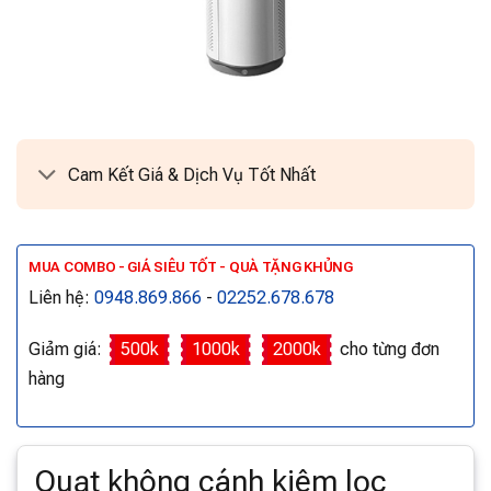
Cam Kết Giá & Dịch Vụ Tốt Nhất
MUA COMBO - GIÁ SIÊU TỐT - QUÀ TẶNG KHỦNG
Liên hệ:
0948.869.866
-
02252.678.678
Giảm giá:
500k
1000k
2000k
cho từng đơn
hàng
Quạt không cánh kiêm lọc