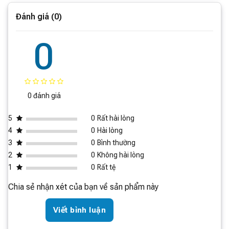
Đánh giá (0)
0
Thiết kế đột phá, không gian trong lành
KEHEAL A4 PRO không chỉ là một chiếc quạt thông
thường, mà còn là một tác phẩm nghệ thuật với thiết kế
độc đáo không cánh, tạo nên một vẻ đẹp hiện đại và
0 đánh giá
sang trọng. Với kích thước nhỏ gọn và kiểu dáng thanh
lịch, sản phẩm dễ dàng phối hợp với mọi không gian nội
5
0
Rất hài lòng
thất, từ phòng khách đến phòng ngủ hay văn phòng làm
4
0
Hài lòng
việc.
3
0
Bình thường
2
0
Không hài lòng
1
0
Rất tệ
Chia sẻ nhận xét của bạn về sản phẩm này
Viết bình luận