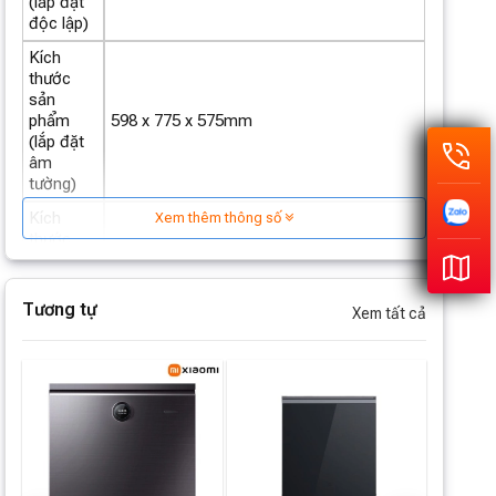
(lắp đặt
độc lập)
Kích
thước
sản
phẩm
598 x 775 x 575mm
(lắp đặt
âm
tường)
Kích
Xem thêm thông số
thước
mở tối
600 × 780 × 575mm
thiểu lắp
đặt âm
Tương tự
Xem tất cả
tường
Điện áp
220V~
định mức
Tần số
50Hz
định mức
Trọng
lượng