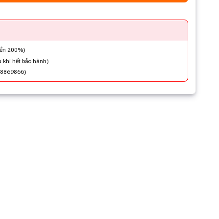
iền 200%)
 khi hết bảo hành)
48869866)