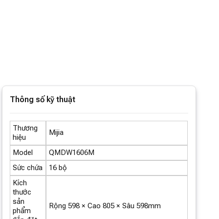
Thông số kỹ thuật
Thương
Mijia
hiệu
Model
QMDW1606M
Sức chứa
16 bộ
Kích
thước
sản
Rộng 598 × Cao 805 × Sâu 598mm
phẩm