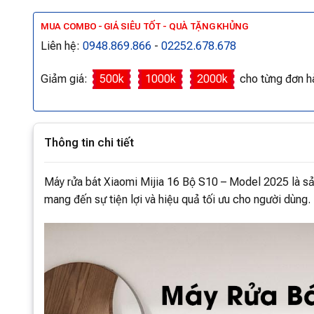
MUA COMBO - GIÁ SIÊU TỐT - QUÀ TẶNG KHỦNG
Liên hệ:
0948.869.866
-
02252.678.678
Giảm giá:
500k
1000k
2000k
cho từng đơn h
Thông tin chi tiết
Máy rửa bát Xiaomi Mijia 16 Bộ S10 – Model 2025 là sả
mang đến sự tiện lợi và hiệu quả tối ưu cho người dùng