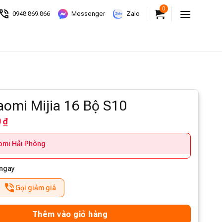
0
ọi
0948.869.866
hoặc
nhắn Zalo
tư vấn giá rẻ
0948.869.866
Messenger
Zalo
aomi Mijia 16 Bộ S10
 ₫
aomi Hải Phòng
 ngay
Gọi giảm giá
Thêm vào giỏ hàng