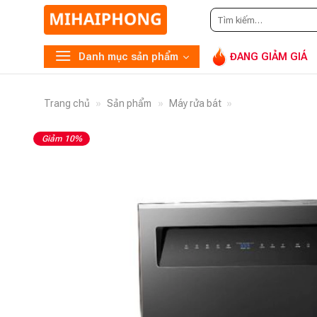
Tìm
kiếm:
Danh mục sản phẩm
ĐANG GIẢM GIÁ
Trang chủ
»
Sản phẩm
»
Máy rửa bát
»
Giảm 10%