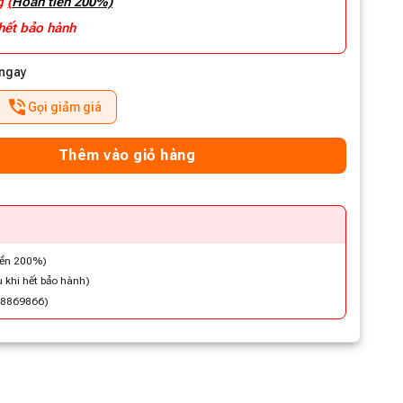
ng
(
Hoàn tiền 200%)
 hết bảo hành
 ngay
Gọi giảm giá
Thêm vào giỏ hàng
iền 200%)
 khi hết bảo hành)
48869866)