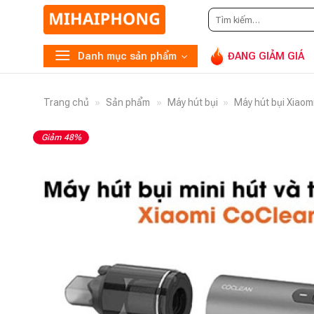
Tìm
Gọi
0
kiếm:
Danh mục sản phẩm
ĐANG GIẢM GIÁ
Trang chủ
»
Sản phẩm
»
Máy hút bụi
»
Máy hút bụi Xiaom
Giảm 48%