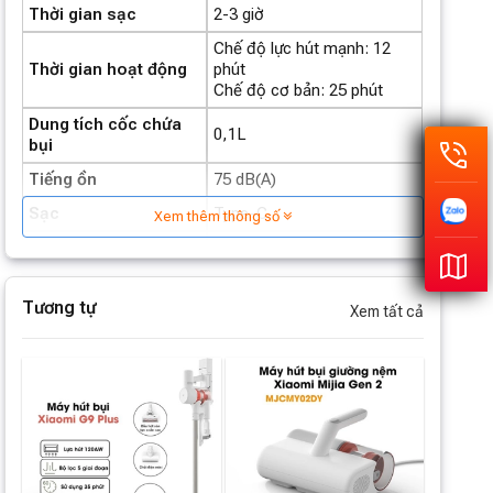
Thời gian sạc
2-3 giờ
Chế độ lực hút mạnh: 12
Thời gian hoạt động
phút
Chế độ cơ bản: 25 phút
Dung tích cốc chứa
0,1L
bụi
Tiếng ồn
75 dB(A)
Sạc
Type-C
Xem thêm thông số
Dung lượng pin
2200mAh x2
Trọng lượng tịnh
454g
Tương tự
Xem tất cả
Kích thước
56,5 x 56,5 x 296 mm
Xuất xứ
Trung Quốc