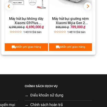
m
Máy hút bụi không dây
Máy hút bụi giường nệm
Xiaomi G9 Plus
Xiaomi Mijia Gen 2
4,690,000 ₫
789,000 ₫
BHR6185EU
MJCMY02DY
6,990,000 ₫
895,000 ₫
14310
Đã bán
14810
Đã bán
Miễn phí giao hàng
Miễn phí giao hàng
CHÍNH SÁCH DỊCH VỤ
Điều khoản sử dụng
huyến mại
Chính sách hoàn trả