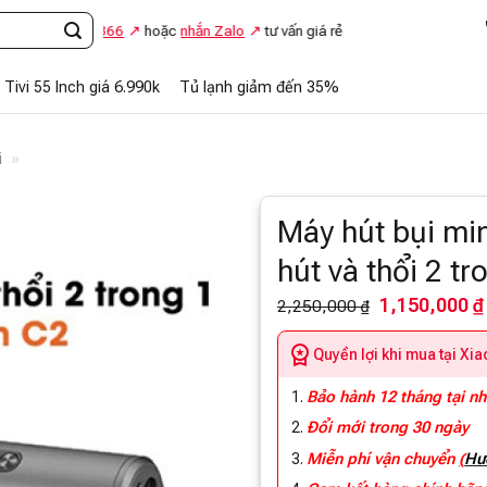
948.869.866
hoặc
nhắn Zalo
tư vấn giá rẻ
Tivi 55 Inch giá 6.990k
Tủ lạnh giảm đến 35%
i
»
Máy hút bụi mi
hút và thổi 2 tr
1,150,000 ₫
2,250,000 ₫
Quyền lợi khi mua tại Xi
Bảo hành 12 tháng tại n
Đổi mới trong 30 ngày
Miễn phí vận chuyển
(
Hư