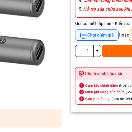
Cam kết hàng chính hã
Hỗ trợ sửa chữa sau khi
Giá có thể thấp hơn - Kiểm tra
Chat giảm giá
Hoặc
Chính sách hậu mãi
Cam kết chính hãng
(Hoàn t
1
Miễn phí công sửa chữa
(Sau
2
Góp ý khiếu nại
(Liên hệ: 09
3