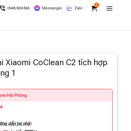
0
0948.869.866
Messenger
Zalo
ni Xiaomi CoClean C2 tích hợp
ong 1
aomi Hải Phòng
hà
ớng dẫn tại nhà
)