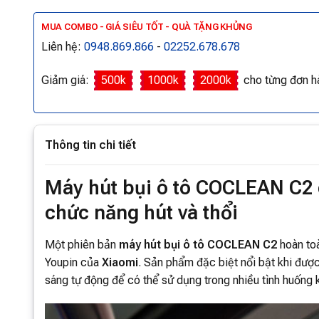
MUA COMBO - GIÁ SIÊU TỐT - QUÀ TẶNG KHỦNG
Liên hệ:
0948.869.866
-
02252.678.678
Giảm giá:
500k
1000k
2000k
cho từng đơn h
Thông tin chi tiết
Máy hút bụi ô tô COCLEAN C2 d
chức năng hút và thổi
Một phiên bản
máy hút bụi ô tô COCLEAN C2
hoàn to
Youpin của
Xiaomi
. Sản phẩm đặc biệt nổi bật khi được
sáng tự động để có thể sử dụng trong nhiều tình huống k