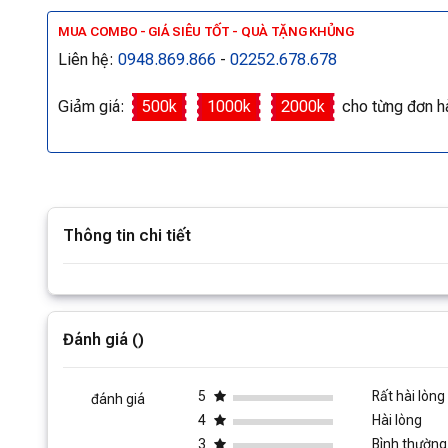
MUA COMBO - GIÁ SIÊU TỐT - QUÀ TẶNG KHỦNG
Liên hệ:
0948.869.866
-
02252.678.678
Giảm giá:
500k
1000k
2000k
cho từng đơn h
Thông tin chi tiết
Xem thê
Đánh giá ()
5
Rất hài lòng
đánh giá
4
Hài lòng
3
Bình thường