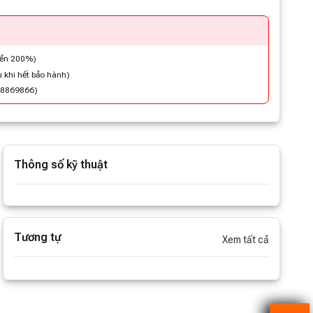
iền 200%)
 khi hết bảo hành)
48869866)
Thông số kỹ thuật
Xem thêm thông số
Tương tự
Xem tất cả