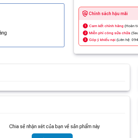
Chính sách hậu mãi
Cam kết chính hãng
(Hoàn t
1
àng
Miễn phí công sửa chữa
(Sau
2
Góp ý khiếu nại
(Liên hệ: 09
3
m thông tin
Chia sẻ nhận xét của bạn về sản phẩm này