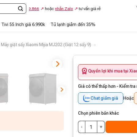
Gọi
0948.869.866
hoặc
nhắn Zalo
tư vấn giá rẻ
Tivi 55 Inch giá 6.990k
Tủ lạnh giảm đến 35%
Máy giặt sấy Xiaomi Mijia MJ202 (Giặt 12 sấy 9)
»
Quyền lợi khi mua tại Xi
Giá có thể thấp hơn - Kiểm tra
Chat giảm giá
Hoặc
Chọn phiên bản khác