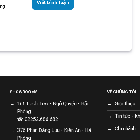
Viết bình luận
òng
SHOWROOMS
VỀ CHÚNG TÔI
166 Lạch Tray - Ngô Quyền - Hải
Giới thiệu
Phòng
Tin tức - K
☎ 02252.686.682
Chi nhánh
376 Phan Đăng Lưu - Kiến An - Hải
Phòng