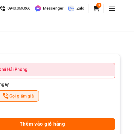
0
0948.869.866
Messenger
Zalo
aomi Hải Phòng
 ngay
Gọi giảm giá
Thêm vào giỏ hàng