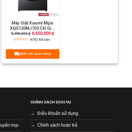
Máy Giặt Xiaomi Mijia
XQG120MJ103 Chỉ Giặt
6,650,000 ₫
12kg Model 2026 25 Chế
8,990,000 ₫
Độ Giặt
4782
Đã bán
Miễn phí giao hàng
CHÍNH SÁCH DỊCH VỤ
Điều khoản sử dụng
huyến mại
Chính sách hoàn trả