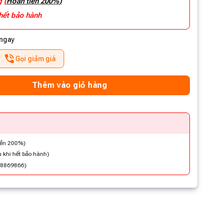
ng
(
Hoàn tiền 200%)
 hết bảo hành
 ngay
Gọi giảm giá
Thêm vào giỏ hàng
iền 200%)
 khi hết bảo hành)
48869866)