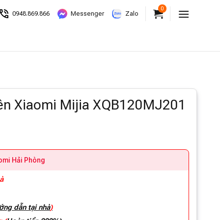
0
0948.869.866
Messenger
Zalo
rên Xiaomi Mijia XQB120MJ201
aomi Hải Phòng
hà
ớng dẫn tại nhà
)