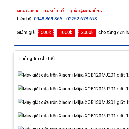
MUA COMBO - GIÁ SIÊU TỐT - QUÀ TẶNG KHỦNG
Liên hệ:
0948.869.866
-
02252.678.678
Giảm giá:
500k
1000k
2000k
cho từng đơn h
Thông tin chi tiết