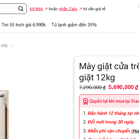
ọi
0948.869.866
hoặc
nhắn Zalo
tư vấn giá rẻ
Tivi 55 Inch giá 6.990k
Tủ lạnh giảm đến 35%
 sấy
»
Máy giặt cửa t
giặt 12kg
5,690,000 ₫
7,290,000 ₫
Quyền lợi khi mua tại Xi
Bảo hành 12 tháng tại n
Đổi mới trong 30 ngày
Miễn phí vận chuyển
(
Hư