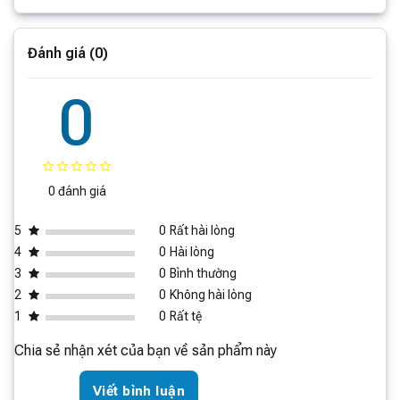
Điện áp định mức
220V ~ 50Hz
Đánh giá (0)
0
Một trong những ưu điểm lớn nhất của sản phẩm này
chính là khả năng tiết kiệm điện năng. Với các tính năng
tiên tiến như chế độ tiết kiệm năng lượng thông minh,
0 đánh giá
bạn có thể yên tâm về hóa đơn điện hàng tháng mà vẫn
tận hưởng không gian mát mẻ mà thiết bị mang lại.
5
0
Rất hài lòng
4
0
Hài lòng
3
0
Bình thường
2
0
Không hài lòng
1
0
Rất tệ
Chia sẻ nhận xét của bạn về sản phẩm này
Ngoài ra, Điều Hòa Cây Xiaomi Mijia còn có khả năng
Viết bình luận