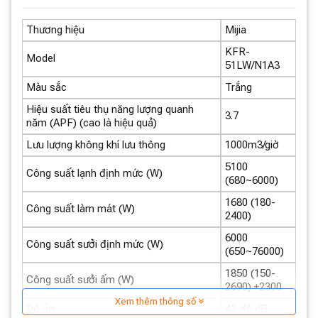
bạn có thể yên tâm về hóa đơn điện hàng tháng mà vẫn
tận hưởng không gian mát mẻ mà thiết bị mang lại.
Thương hiệu
Mijia
KFR-
Model
51LW/N1A3
Màu sắc
Trắng
Hiệu suất tiêu thụ năng lượng quanh
3.7
năm (APF) (cao là hiệu quả)
Lưu lượng không khí lưu thông
1000m3/giờ
5100
Công suất lạnh định mức (W)
(680~6000)
1680 (180-
Công suất làm mát (W)
2400)
6000
Công suất sưởi định mức (W)
(650~76000)
1850 (150-
Công suất sưởi ấm (W)
2690) +2300
Xem thêm thông số
Độ ồn
43-46 dB