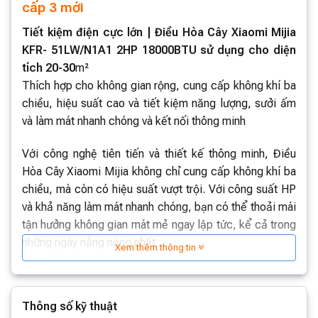
cấp 3 mới
Tiết kiệm điện cực lớn | Điều Hòa Cây Xiaomi Mijia
KFR- 51LW/N1A1 2HP 18000BTU sử dụng cho diện
tích 20-30
m²
Thích hợp cho không gian rộng, cung cấp không khí ba
chiều, hiệu suất cao và tiết kiệm năng lượng, sưởi ấm
và làm mát nhanh chóng và kết nối thông minh
Với công nghệ tiên tiến và thiết kế thông minh, Điều
Hòa Cây Xiaomi Mijia không chỉ cung cấp không khí ba
chiều, mà còn có hiệu suất vượt trội. Với công suất HP
và khả năng làm mát nhanh chóng, bạn có thể thoải mái
tận hưởng không gian mát mẻ ngay lập tức, kể cả trong
những ngày nắng nóng nhất.
Xem thêm thông tin
Một trong những ưu điểm lớn nhất của sản phẩm này
chính là khả năng tiết kiệm điện năng. Với các tính năng
Thông số kỹ thuật
tiên tiến như chế độ tiết kiệm năng lượng thông minh,