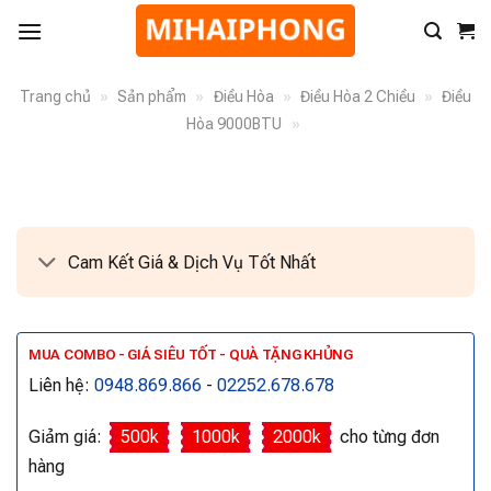
Trang chủ
»
Sản phẩm
»
Điều Hòa
»
Điều Hòa 2 Chiều
»
Điều
Hòa 9000BTU
»
Cam Kết Giá & Dịch Vụ Tốt Nhất
MUA COMBO - GIÁ SIÊU TỐT - QUÀ TẶNG KHỦNG
Liên hệ:
0948.869.866
-
02252.678.678
Giảm giá:
500k
1000k
2000k
cho từng đơn
hàng