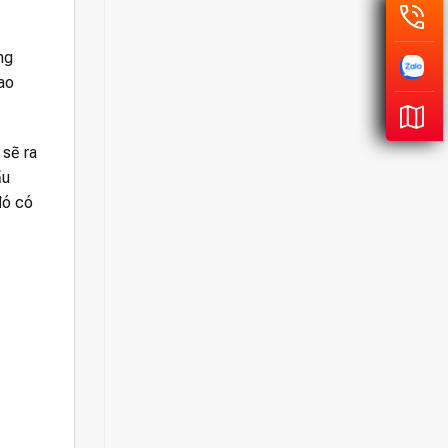
ng
ao
 sẽ ra
ầu
đó có