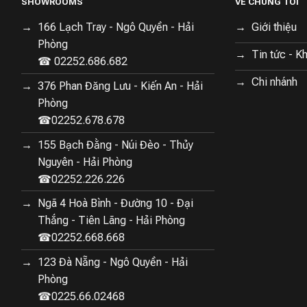
SHOWROOMS
VỀ CHÚNG TÔI
166 Lạch Tray - Ngô Quyền - Hải
Giới thiệu
Phòng
Tin tức - K
☎ 02252.686.682
Chi nhánh
376 Phan Đăng Lưu - Kiến An - Hải
Phòng
☎02252.678.678
155 Bạch Đằng - Núi Đèo - Thủy
Nguyên - Hải Phòng
☎02252.226.226
Ngã 4 Hoà Bình - Đường 10 - Đại
Thắng - Tiên Lãng - Hải Phòng
☎02252.668.668
123 Đà Nẵng - Ngô Quyền - Hải
Phòng
☎0225.66.02468