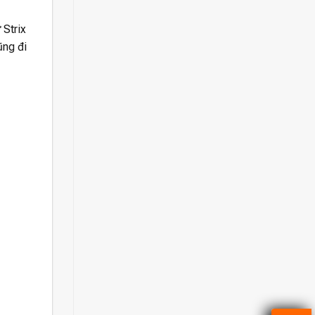
 Strix
ũng đi