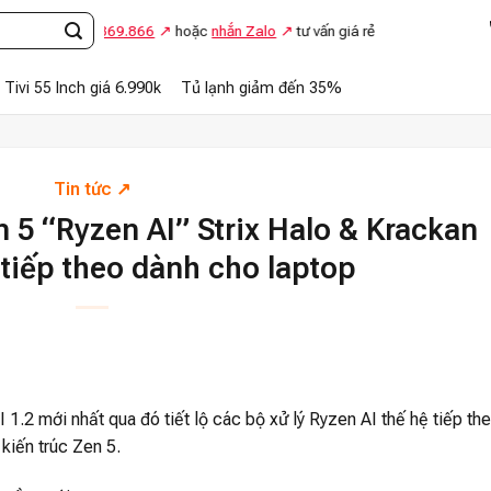
ọi
0948.869.866
hoặc
nhắn Zalo
tư vấn giá rẻ
Tivi 55 Inch giá 6.990k
Tủ lạnh giảm đến 35%
Tin tức
5 “Ryzen AI” Strix Halo & Krackan
 tiếp theo dành cho laptop
2 mới nhất qua đó tiết lộ các bộ xử lý Ryzen AI thế hệ tiếp th
kiến trúc Zen 5.