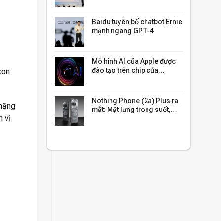
Baidu tuyên bố chatbot Ernie
mạnh ngang GPT-4
Mô hình AI của Apple được
đào tạo trên chip của
con
Google chứ không phải GPU
NVIDIA hay chip Apple
Silicon
Nothing Phone (2a) Plus ra
 năng
mắt: Mặt lưng trong suốt,
n vị
Dimensity 7350, camera kép
50MP, giá từ 8.45 triệu đồng