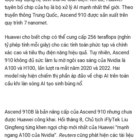
tuyên bố chip của họ là bộ xử lý AI mạnh nhất thế giới. Theo
truyền thông Trung Quốc, Ascend 910 được sản xuất trên
quy trình 7 nanomet.
Huawei cho biết chip có thể cung cấp 256 teraflops (nghìn
tỷ phép tính mỗi giây) cho các tính toán phức tạp và chính
xác cao và tiêu thụ điện năng hiệu quả. Tuy nhiên, Ascend
910 không đủ sức làm lu mờ ngôi sao sáng của Nvidia là
A100 và H100, lần lượt ra mắt năm 2020 và 2022. Hai
model này hiện chiếm thị phần áp đảo về chip AI trên toàn
cầu khi làn sóng AI tạo sinh bùng nổ.
Ascend 910B là bản nâng cấp của Ascend 910 nhưng chưa
được Huawei công khai. Hồi tháng 8, Chủ tịch iFlyTek Liu
Qingfeng từng khen ngợi chip mới nhất của Huawei "mạnh
ngang A100 của Nvidia".
Reuters
cũng phát hiện các tài liệu