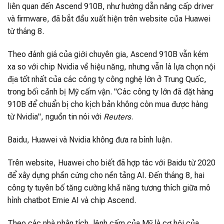
liên quan đến Ascend 910B, như hướng dẫn nâng cấp driver
và firmware, đã bắt đầu xuất hiện trên website của Huawei
từ tháng 8.
Theo đánh giá của giới chuyên gia, Ascend 910B vẫn kém
xa so với chip Nvidia về hiệu năng, nhưng vẫn là lựa chọn nội
địa tốt nhất của các công ty công nghệ lớn ở Trung Quốc,
trong bối cảnh bị Mỹ cấm vận. "Các công ty lớn đã đặt hàng
910B để chuẩn bị cho kịch bản không còn mua được hàng
từ Nvidia", nguồn tin nói với
Reuters
.
Baidu, Huawei và Nvidia không đưa ra bình luận.
Trên website, Huawei cho biết đã hợp tác với Baidu từ 2020
để xây dựng phần cứng cho nền tảng AI. Đến tháng 8, hai
công ty tuyên bố tăng cường khả năng tương thích giữa mô
hình chatbot Ernie AI và chip Ascend.
Theo các nhà phân tích, lệnh cấm của Mỹ là cơ hội của